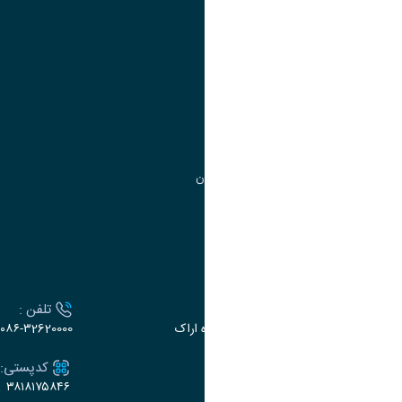
آموزش
مدیریت امور آموزشی
مدیریت تحصیلات تکمیلی
مرکز آموزش‌های تخصصی
گروه جذب و هدایت استعدادهای درخشان
تقویم آموزشی
ارتباط با دانشگاه
آدرس :
تلفن :
اراک، میدان بسیج، بلوار گلدشت، دانشگاه اراک
۰۸۶-۳2620000
ایمیل:
کدپستی:
۳۸۱۸۱۷۵۸۴۶
e-dabir@araku.ac.ir