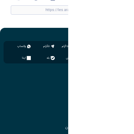
اینستاگرام
تلگرام
واتساپ
سروش
بله
ایتا
آموزش
مدیریت امور آموزشی
مدیریت تحصیلات تکمیلی
مرکز آموزش‌های تخصصی
گروه جذب و هدایت استعدادهای درخشان