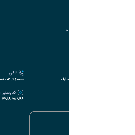
مدیریت تحصیلات تکمیلی
مرکز آموزش‌های تخصصی
گروه جذب و هدایت استعدادهای درخشان
تقویم آموزشی
ارتباط با دانشگاه
آدرس :
تلفن :
اراک، میدان بسیج، بلوار گلدشت، دانشگاه اراک
۰۸۶-۳2620000
ایمیل:
کدپستی:
۳۸۱۸۱۷۵۸۴۶
e-dabir@araku.ac.ir