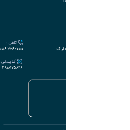
گروه جذب و هدایت استعدادهای درخشان
تقویم آموزشی
ارتباط با دانشگاه
آدرس :
تلفن :
اراک، میدان بسیج، بلوار گلدشت، دانشگاه اراک
۰۸۶-۳2620000
ایمیل:
کدپستی:
۳۸۱۸۱۷۵۸۴۶
e-dabir@araku.ac.ir