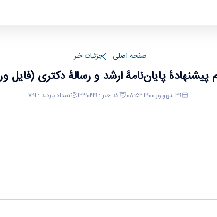
رد) - دانشکده ادبیات و زبان های خارجی
صفحه اصلی
جزئیات خبر
 پیشنهادۀ پایان‌نامۀ ارشد و رسالۀ دکتری (فایل ور
29 شهریور 1400 08:52
کد خبر : 1230419
تعداد بازدید : 741