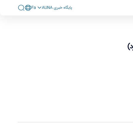
پايگاه خبری AUNA
Fa
د)