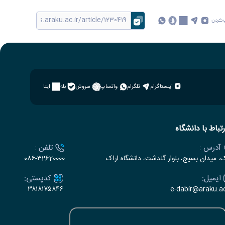
 کردن
اینستاگرام
تلگرام
واتساپ
سروش
بله
ایتا
رتباط با دانشگاه
آدرس :
تلفن :
ک، میدان بسیج، بلوار گلدشت، دانشگاه اراک
۰۸۶-۳2620000
ایمیل:
کدپستی:
۳۸۱۸۱۷۵۸۴۶
e-dabir@araku.ac