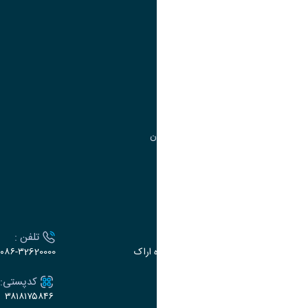
آموزش
مدیریت امور آموزشی
مدیریت تحصیلات تکمیلی
مرکز آموزش‌های تخصصی
گروه جذب و هدایت استعدادهای درخشان
تقویم آموزشی
ارتباط با دانشگاه
آدرس :
تلفن :
اراک، میدان بسیج، بلوار گلدشت، دانشگاه اراک
۰۸۶-۳2620000
ایمیل:
کدپستی:
۳۸۱۸۱۷۵۸۴۶
e-dabir@araku.ac.ir