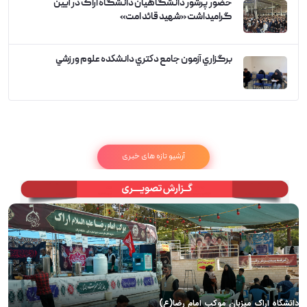
حضور پرشور دانشگاهیان دانشگاه اراک در آیین
گرامیداشت «شهید قائد امت»
برگزاري آزمون جامع دكتري دانشكده علوم ورزشي
آرشیو تازه های خبری
دانشگاه اراک میزبان موکب امام رضا(ع)