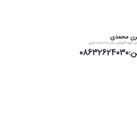
رن محمدی
س گروه آموزشی زبان و ادبیات عربی
0863262