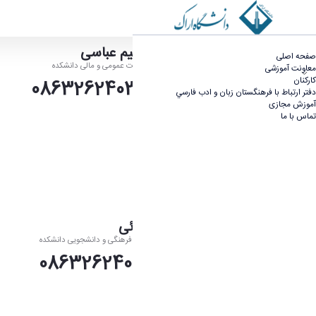
کارکنان - دانشکده ادبیات و زبان های خارجی
ملک ابراهیم عباسی
صفحه اصلی
رئیس اداره خدمات عمومی و مالی دانشکده
معاونت آموزشی
کارکنان
تلفن:08632624032
دفتر ارتباط با فرهنگستان زبان و ادب فارسي
آموزش مجازی
تماس با ما
رضا صحرائی
کارشناس مسئول فرهنگی و دانشجویی دانشکده
تلفن:08632624016