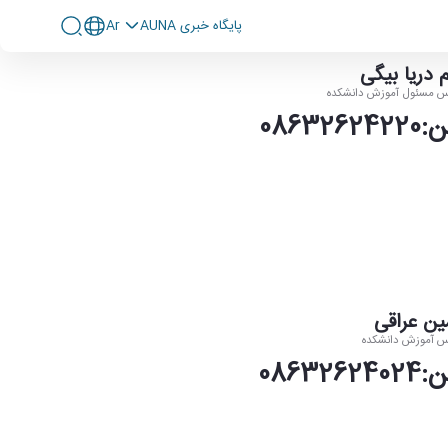
پايگاه خبری AUNA
Ar
 دریا بیگی
س مسئول آموزش دانشکده
0863262
ن عراقی
س آموزش دانشکده
0863262