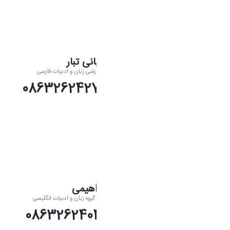
محمد خوبانی تبار
کارشناس گروه آموزشی زبان و ادبیات فارسی
تلفن:08632624272
نسترن ابراهیمی
کارشناس آموزشی گروه زبان و ادبیات انگلیسی
تلفن:08632624040