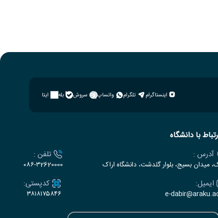
اینستاگرام
تلگرام
واتساپ
سروش
بله
ایتا
رتباط با دانشگاه
آدرس :
تلفن :
ک، میدان بسیج، بلوار گلدشت، دانشگاه اراک
۰۸۶-۳2620000
ایمیل:
کدپستی:
۳۸۱۸۱۷۵۸۴۶
e-dabir@araku.ac