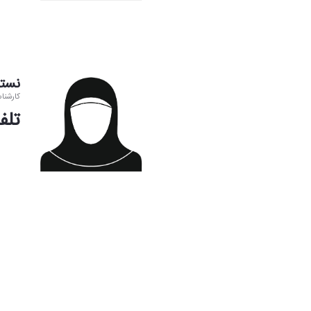
نست
کارشنا
تلفن:4030