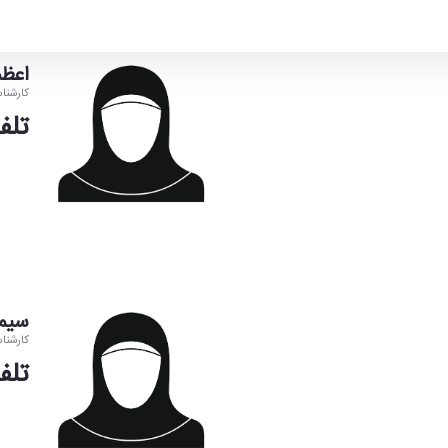
اعظم
کارشنا
تلفن:4220
سیمی
کارشنا
تلفن:4024